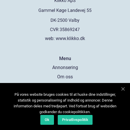
web:
www.klikko.dk
Menu
Annonsering
Om oss
Cookies
På vores website bruges cookies til at huske dine indstillinger,
Kontakta oss
statistik og personalisering af indhold og annoncer. Denne
Sitemap
information deles med tredjepart. Ved fortsat brug af websiden
godkender du cookiepolitikken.
Ok
Privatlivspolitik