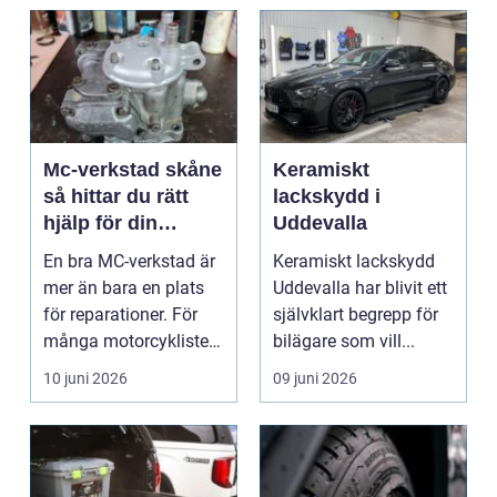
Mc-verkstad skåne
Keramiskt
så hittar du rätt
lackskydd i
hjälp för din
Uddevalla
motorcykel
En bra MC-verkstad är
Keramiskt lackskydd
mer än bara en plats
Uddevalla har blivit ett
för reparationer. För
självklart begrepp för
många motorcyklister
bilägare som vill...
handlar det om...
10 juni 2026
09 juni 2026