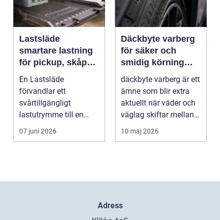
Lastsläde
Däckbyte varberg
smartare lastning
för säker och
för pickup, skåpbil
smidig körning
och personbil
Året runt
En Lastsläde
däckbyte varberg är ett
förvandlar ett
ämne som blir extra
svårtillgängligt
aktuellt när väder och
lastutrymme till en
väglag skiftar mellan
lättjobbad yta. Genom
sommar och ...
07 juni 2026
10 maj 2026
att dra ut la...
Adress