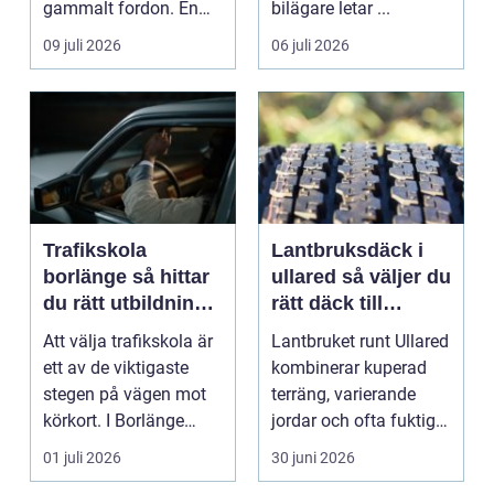
gammalt fordon. En
bilägare letar ...
genomtänkt skrotning
09 juli 2026
06 juli 2026
...
Trafikskola
Lantbruksdäck i
borlänge så hittar
ullared så väljer du
du rätt utbildning
rätt däck till
till körkortet
gårdens maskiner
Att välja trafikskola är
Lantbruket runt Ullared
ett av de viktigaste
kombinerar kuperad
stegen på vägen mot
terräng, varierande
körkort. I Borlänge
jordar och ofta fuktigt
finns flera al...
väder. Valet ...
01 juli 2026
30 juni 2026