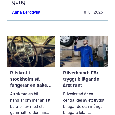
gang
Anna Bergqvist
10 juli 2026
Bilskrot i
Bilverkstad: För
stockholm så
tryggt bilägande
fungerar en säker
året runt
och miljövänlig
Att skrota en bil
Bilverkstad är en
skrotning
handlar om mer än att
central del av ett tryggt
bara bli av med ett
bilägande och många
gammalt fordon. En
bilägare letar ...