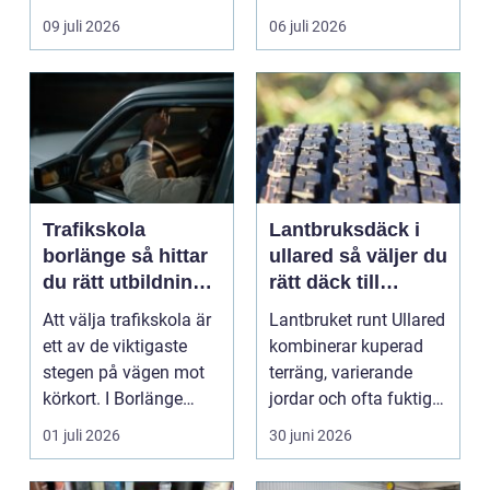
genomtänkt skrotning
09 juli 2026
06 juli 2026
...
Trafikskola
Lantbruksdäck i
borlänge så hittar
ullared så väljer du
du rätt utbildning
rätt däck till
till körkortet
gårdens maskiner
Att välja trafikskola är
Lantbruket runt Ullared
ett av de viktigaste
kombinerar kuperad
stegen på vägen mot
terräng, varierande
körkort. I Borlänge
jordar och ofta fuktigt
finns flera al...
väder. Valet ...
01 juli 2026
30 juni 2026