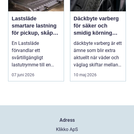
Lastsläde
Däckbyte varberg
smartare lastning
för säker och
för pickup, skåpbil
smidig körning
och personbil
Året runt
En Lastsläde
däckbyte varberg är ett
förvandlar ett
ämne som blir extra
svårtillgängligt
aktuellt när väder och
lastutrymme till en
väglag skiftar mellan
lättjobbad yta. Genom
sommar och ...
07 juni 2026
10 maj 2026
att dra ut la...
Adress