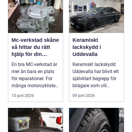
Mc-verkstad skåne
Keramiskt
så hittar du rätt
lackskydd i
hjälp för din
Uddevalla
motorcykel
En bra MC-verkstad är
Keramiskt lackskydd
mer än bara en plats
Uddevalla har blivit ett
för reparationer. För
självklart begrepp för
många motorcyklister
bilägare som vill...
handlar det om...
10 juni 2026
09 juni 2026