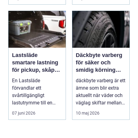
Lastsläde
Däckbyte varberg
smartare lastning
för säker och
för pickup, skåpbil
smidig körning
och personbil
Året runt
En Lastsläde
däckbyte varberg är ett
förvandlar ett
ämne som blir extra
svårtillgängligt
aktuellt när väder och
lastutrymme till en
väglag skiftar mellan
lättjobbad yta. Genom
sommar och ...
07 juni 2026
10 maj 2026
att dra ut la...