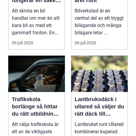
fungerar en säker
året runt
och miljövänlig
Att skrota en bil
Bilverkstad är en
skrotning
handlar om mer än att
central del av ett tryggt
bara bli av med ett
bilägande och många
gammalt fordon. En
bilägare letar ...
genomtänkt skrotning
09 juli 2026
06 juli 2026
...
Trafikskola
Lantbruksdäck i
borlänge så hittar
ullared så väljer du
du rätt utbildning
rätt däck till
till körkortet
gårdens maskiner
Att välja trafikskola är
Lantbruket runt Ullared
ett av de viktigaste
kombinerar kuperad