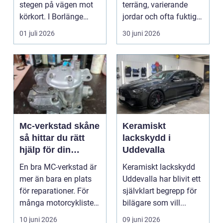
stegen på vägen mot
terräng, varierande
körkort. I Borlänge
jordar och ofta fuktigt
finns flera al...
väder. Valet ...
01 juli 2026
30 juni 2026
Mc-verkstad skåne
Keramiskt
så hittar du rätt
lackskydd i
hjälp för din
Uddevalla
motorcykel
En bra MC-verkstad är
Keramiskt lackskydd
mer än bara en plats
Uddevalla har blivit ett
för reparationer. För
självklart begrepp för
många motorcyklister
bilägare som vill...
handlar det om...
10 juni 2026
09 juni 2026