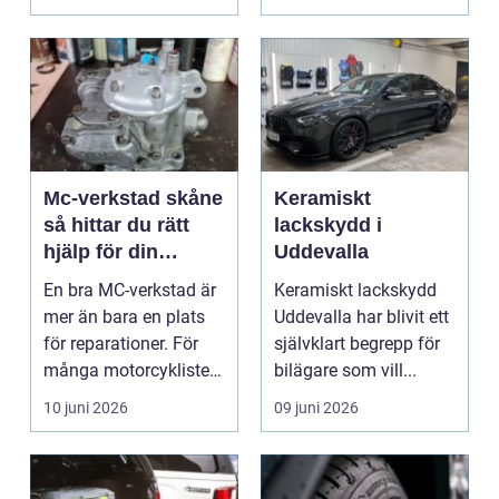
Mc-verkstad skåne
Keramiskt
så hittar du rätt
lackskydd i
hjälp för din
Uddevalla
motorcykel
En bra MC-verkstad är
Keramiskt lackskydd
mer än bara en plats
Uddevalla har blivit ett
för reparationer. För
självklart begrepp för
många motorcyklister
bilägare som vill...
handlar det om...
10 juni 2026
09 juni 2026