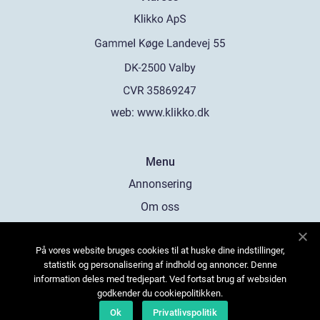
web:
www.klikko.dk
Menu
Annonsering
Om oss
Cookies
På vores website bruges cookies til at huske dine indstillinger,
Kontakta oss
statistik og personalisering af indhold og annoncer. Denne
Sitemap
information deles med tredjepart. Ved fortsat brug af websiden
godkender du cookiepolitikken.
Ok
Privatlivspolitik