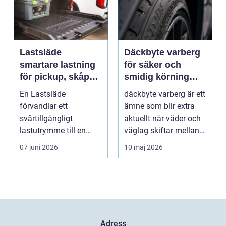
Lastsläde
Däckbyte varberg
smartare lastning
för säker och
för pickup, skåpbil
smidig körning
och personbil
Året runt
En Lastsläde
däckbyte varberg är ett
förvandlar ett
ämne som blir extra
svårtillgängligt
aktuellt när väder och
lastutrymme till en
väglag skiftar mellan
lättjobbad yta. Genom
sommar och ...
07 juni 2026
10 maj 2026
att dra ut la...
Adress