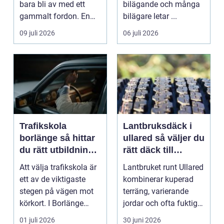
bara bli av med ett
bilägande och många
gammalt fordon. En
bilägare letar ...
genomtänkt skrotning
09 juli 2026
06 juli 2026
...
Trafikskola
Lantbruksdäck i
borlänge så hittar
ullared så väljer du
du rätt utbildning
rätt däck till
till körkortet
gårdens maskiner
Att välja trafikskola är
Lantbruket runt Ullared
ett av de viktigaste
kombinerar kuperad
stegen på vägen mot
terräng, varierande
körkort. I Borlänge
jordar och ofta fuktigt
finns flera al...
väder. Valet ...
01 juli 2026
30 juni 2026