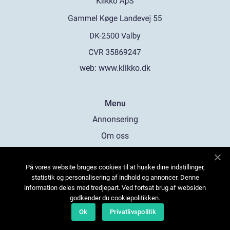
web:
www.klikko.dk
Menu
Annonsering
Om oss
Cookies
På vores website bruges cookies til at huske dine indstillinger,
Kontakta oss
statistik og personalisering af indhold og annoncer. Denne
Sitemap
information deles med tredjepart. Ved fortsat brug af websiden
godkender du cookiepolitikken.
Ok
Privatlivspolitik