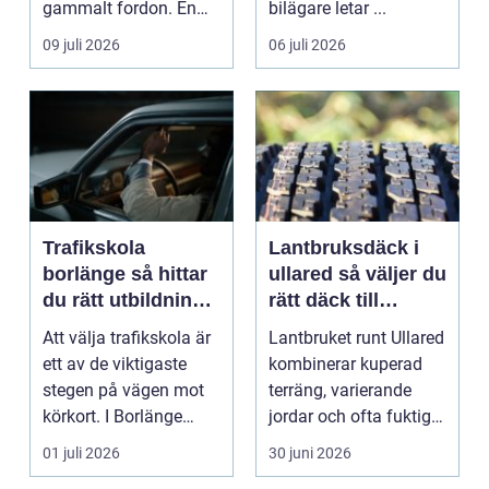
gammalt fordon. En
bilägare letar ...
genomtänkt skrotning
09 juli 2026
06 juli 2026
...
Trafikskola
Lantbruksdäck i
borlänge så hittar
ullared så väljer du
du rätt utbildning
rätt däck till
till körkortet
gårdens maskiner
Att välja trafikskola är
Lantbruket runt Ullared
ett av de viktigaste
kombinerar kuperad
stegen på vägen mot
terräng, varierande
körkort. I Borlänge
jordar och ofta fuktigt
finns flera al...
väder. Valet ...
01 juli 2026
30 juni 2026