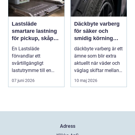
Lastsläde
Däckbyte varberg
smartare lastning
för säker och
för pickup, skåpbil
smidig körning
och personbil
Året runt
En Lastsläde
däckbyte varberg är ett
förvandlar ett
ämne som blir extra
svårtillgängligt
aktuellt när väder och
lastutrymme till en
väglag skiftar mellan
lättjobbad yta. Genom
sommar och ...
07 juni 2026
10 maj 2026
att dra ut la...
Adress