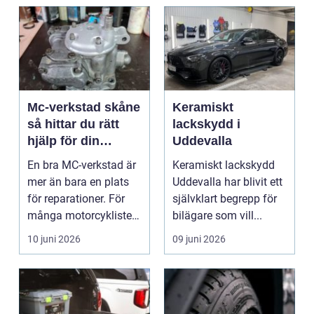
Mc-verkstad skåne
Keramiskt
så hittar du rätt
lackskydd i
hjälp för din
Uddevalla
motorcykel
En bra MC-verkstad är
Keramiskt lackskydd
mer än bara en plats
Uddevalla har blivit ett
för reparationer. För
självklart begrepp för
många motorcyklister
bilägare som vill...
handlar det om...
10 juni 2026
09 juni 2026