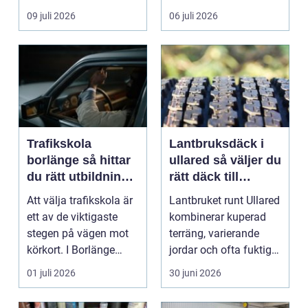
genomtänkt skrotning
09 juli 2026
06 juli 2026
...
Trafikskola
Lantbruksdäck i
borlänge så hittar
ullared så väljer du
du rätt utbildning
rätt däck till
till körkortet
gårdens maskiner
Att välja trafikskola är
Lantbruket runt Ullared
ett av de viktigaste
kombinerar kuperad
stegen på vägen mot
terräng, varierande
körkort. I Borlänge
jordar och ofta fuktigt
finns flera al...
väder. Valet ...
01 juli 2026
30 juni 2026