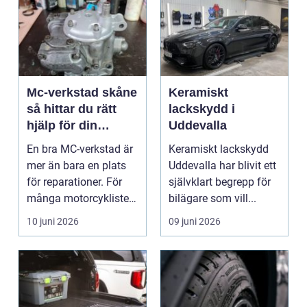
Mc-verkstad skåne
Keramiskt
så hittar du rätt
lackskydd i
hjälp för din
Uddevalla
motorcykel
En bra MC-verkstad är
Keramiskt lackskydd
mer än bara en plats
Uddevalla har blivit ett
för reparationer. För
självklart begrepp för
många motorcyklister
bilägare som vill...
handlar det om...
10 juni 2026
09 juni 2026