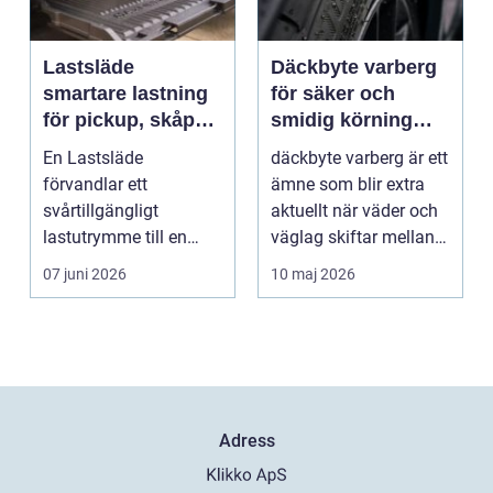
Lastsläde
Däckbyte varberg
smartare lastning
för säker och
för pickup, skåpbil
smidig körning
och personbil
Året runt
En Lastsläde
däckbyte varberg är ett
förvandlar ett
ämne som blir extra
svårtillgängligt
aktuellt när väder och
lastutrymme till en
väglag skiftar mellan
lättjobbad yta. Genom
sommar och ...
07 juni 2026
10 maj 2026
att dra ut la...
Adress