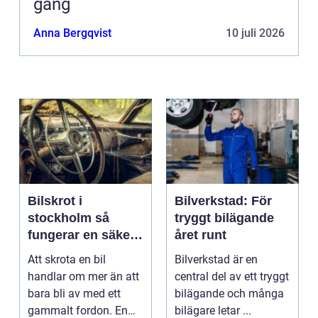
gang
Anna Bergqvist
10 juli 2026
Bilskrot i
Bilverkstad: För
stockholm så
tryggt bilägande
fungerar en säker
året runt
och miljövänlig
Att skrota en bil
Bilverkstad är en
skrotning
handlar om mer än att
central del av ett tryggt
bara bli av med ett
bilägande och många
gammalt fordon. En
bilägare letar ...