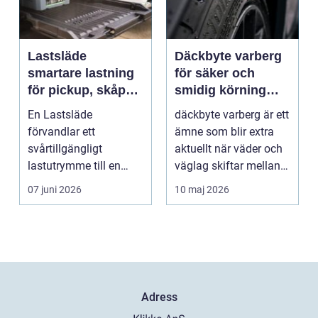
Lastsläde
Däckbyte varberg
smartare lastning
för säker och
för pickup, skåpbil
smidig körning
och personbil
Året runt
En Lastsläde
däckbyte varberg är ett
förvandlar ett
ämne som blir extra
svårtillgängligt
aktuellt när väder och
lastutrymme till en
väglag skiftar mellan
lättjobbad yta. Genom
sommar och ...
07 juni 2026
10 maj 2026
att dra ut la...
Adress