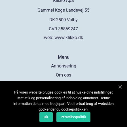
web:
www.klikko.dk
Menu
Annonsering
Om oss
Cookies
På vores website bruges cookies til at huske dine indstillinger,
Kontakta oss
statistik og personalisering af indhold og annoncer. Denne
Sitemap
information deles med tredjepart. Ved fortsat brug af websiden
godkender du cookiepolitikken.
Ok
Privatlivspolitik