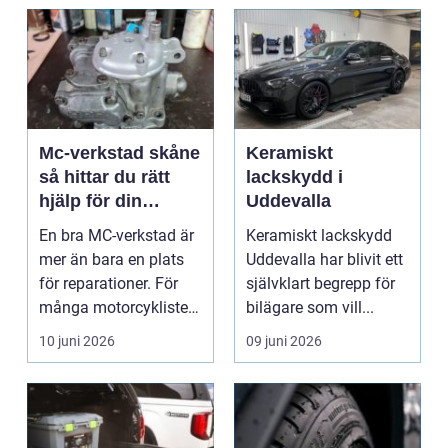
Mc-verkstad skåne
Keramiskt
så hittar du rätt
lackskydd i
hjälp för din
Uddevalla
motorcykel
En bra MC-verkstad är
Keramiskt lackskydd
mer än bara en plats
Uddevalla har blivit ett
för reparationer. För
självklart begrepp för
många motorcyklister
bilägare som vill...
handlar det om...
10 juni 2026
09 juni 2026