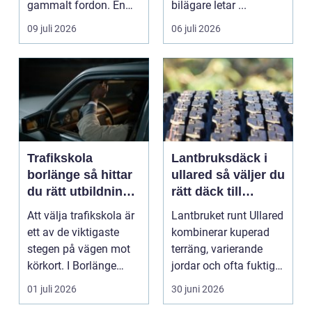
gammalt fordon. En
bilägare letar ...
genomtänkt skrotning
09 juli 2026
06 juli 2026
...
Trafikskola
Lantbruksdäck i
borlänge så hittar
ullared så väljer du
du rätt utbildning
rätt däck till
till körkortet
gårdens maskiner
Att välja trafikskola är
Lantbruket runt Ullared
ett av de viktigaste
kombinerar kuperad
stegen på vägen mot
terräng, varierande
körkort. I Borlänge
jordar och ofta fuktigt
finns flera al...
väder. Valet ...
01 juli 2026
30 juni 2026