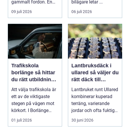
gammalt fordon. En
bilägare letar ...
genomtänkt skrotning
09 juli 2026
06 juli 2026
...
Trafikskola
Lantbruksdäck i
borlänge så hittar
ullared så väljer du
du rätt utbildning
rätt däck till
till körkortet
gårdens maskiner
Att välja trafikskola är
Lantbruket runt Ullared
ett av de viktigaste
kombinerar kuperad
stegen på vägen mot
terräng, varierande
körkort. I Borlänge
jordar och ofta fuktigt
finns flera al...
väder. Valet ...
01 juli 2026
30 juni 2026