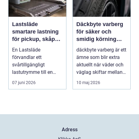
Lastsläde
Däckbyte varberg
smartare lastning
för säker och
för pickup, skåpbil
smidig körning
och personbil
Året runt
En Lastsläde
däckbyte varberg är ett
förvandlar ett
ämne som blir extra
svårtillgängligt
aktuellt när väder och
lastutrymme till en
väglag skiftar mellan
lättjobbad yta. Genom
sommar och ...
07 juni 2026
10 maj 2026
att dra ut la...
Adress