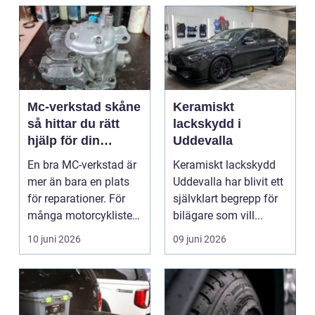
Mc-verkstad skåne
Keramiskt
så hittar du rätt
lackskydd i
hjälp för din
Uddevalla
motorcykel
En bra MC-verkstad är
Keramiskt lackskydd
mer än bara en plats
Uddevalla har blivit ett
för reparationer. För
självklart begrepp för
många motorcyklister
bilägare som vill...
handlar det om...
10 juni 2026
09 juni 2026